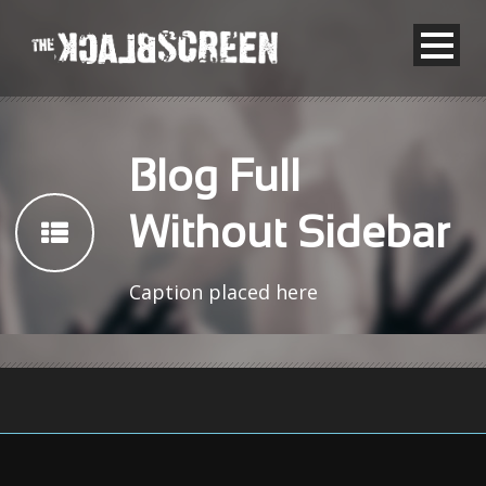
Blog Full
Without Sidebar
Caption placed here