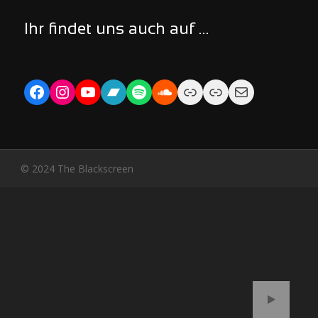
Ihr findet uns auch auf …
Facebook
Instagram
YouTube
Bandcamp
Spotify
Soundcloud
Link
Link
Mail
© 2024 The Blackscreen