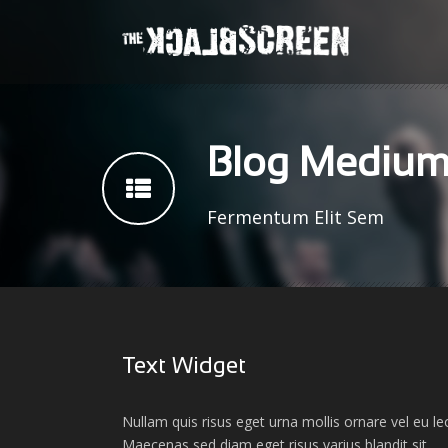
Blog Medium 
Fermentum Elit Sem
Text Widget
Nullam quis risus eget urna mollis ornare vel eu le
Maecenas sed diam eget risus varius blandit sit