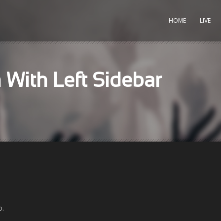
HOME
LIVE
With Left Sidebar
o.