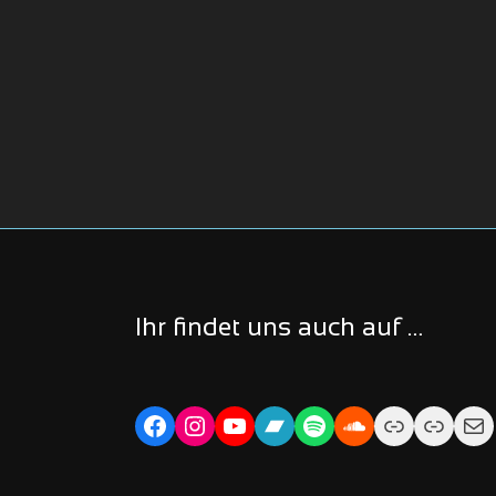
Ihr findet uns auch auf …
Facebook
Instagram
YouTube
Bandcamp
Spotify
Soundcloud
Link
Link
Ma