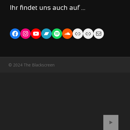
Ihr findet uns auch auf …
Facebook
Instagram
YouTube
Bandcamp
Spotify
Soundcloud
Link
Link
Mail
© 2024 The Blackscreen