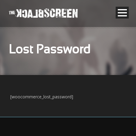
Lost Password
[woocommerce_lost_password]