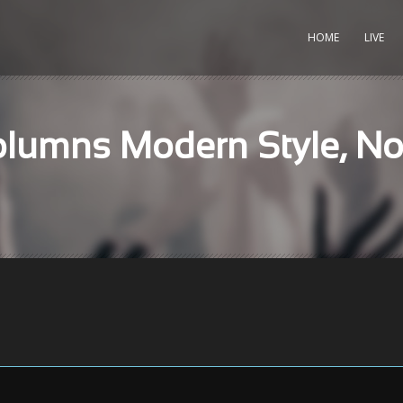
HOME
LIVE
Columns Modern Style, N