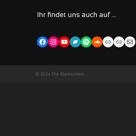
Ihr findet uns auch auf …
Facebook
Instagram
YouTube
Bandcamp
Spotify
Soundcloud
Link
Link
Ma
© 2024 The Blackscreen